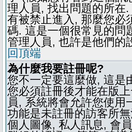
理人員, 找出問題的所在.
有被禁止進入, 那麼您
碼. 這是一個很常見的問題
管理人員, 也許是他們的
回頂端
為什麼我要註冊呢?
您不一定要這麼做, 這是
您必須註冊後才能在版上
員, 系統將會允許您使用
功能是未註冊的訪客所無法
個人圖像, 私人訊息, 會