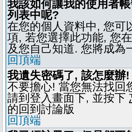
我該如何讓我的使用者帳
列表中呢?
在您的個人資料中, 您
項, 若您選擇此功能, 
及您自己知道. 您將成為
回頂端
我遺失密碼了, 該怎麼辦!
不要擔心! 當您無法找回
請到登入畫面下, 並按下
的回到討論版
回頂端