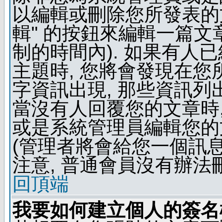
以編輯或刪除您所發表的文
輯" 的按鈕來編輯一篇文
制的時間內). 如果有人
主題時, 您將會發現在
字資訊出現, 那些資訊列
當沒有人回覆您的文章時,
或是系統管理員編輯您的
(管理者將會給您一個訊息
注意, 普通會員沒有辦法
回頂端
我要如何建立個人的簽名