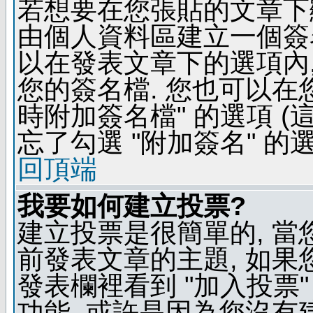
若想要在您張貼的文章下
由個人資料區建立一個簽名
以在發表文章下的選項內,
您的簽名檔. 您也可以在
時附加簽名檔" 的選項 
忘了勾選 "附加簽名" 的
回頂端
我要如何建立投票?
建立投票是很簡單的, 當
前發表文章的主題, 如果
發表欄裡看到 "加入投票"
功能, 或許是因為您沒有