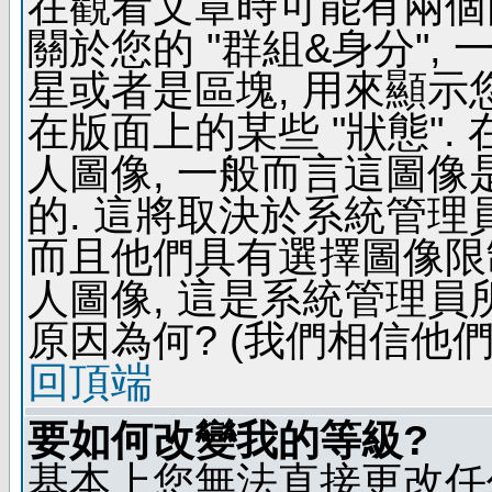
在觀看文章時可能有兩個
關於您的 "群組&身分",
星或者是區塊, 用來顯示
在版面上的某些 "狀態".
人圖像, 一般而言這圖
的. 這將取決於系統管理
而且他們具有選擇圖像限
人圖像, 這是系統管理員
原因為何? (我們相信他們
回頂端
要如何改變我的等級?
基本上您無法直接更改任