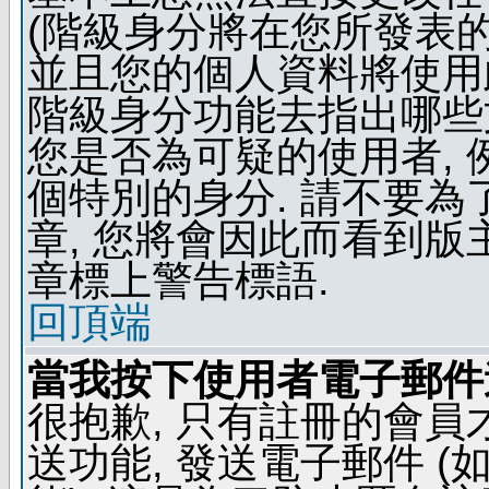
(階級身分將在您所發表
並且您的個人資料將使用此
階級身分功能去指出哪些
您是否為可疑的使用者, 
個特別的身分. 請不要
章, 您將會因此而看到
章標上警告標語.
回頂端
當我按下使用者電子郵件連
很抱歉, 只有註冊的會
送功能, 發送電子郵件 