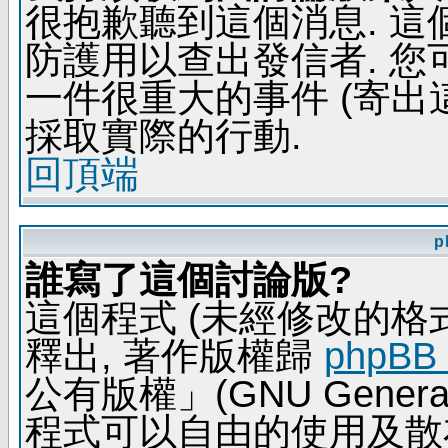
很抱歉聽到這個消息. 
防護用以查出發信者. 您
一件很重大的事件 (寄出
採取實際的行動.
回頂端
p
誰寫了這個討論版?
這個程式 (未經修改的格式) 
釋出, 著作版權歸
phpBB
公有版權」(GNU General 
程式可以自由的使用及散