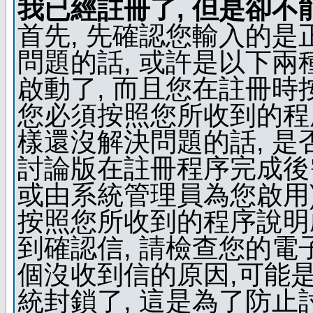
我已經註冊了, 但是卻不
首先, 先確認您輸入的是
問題的話, 或許是以下兩種
啟動了, 而且您在註冊時
您必須按照您所收到的程
樣還沒解決問題的話, 是
討論版在註冊程序完成後
或由系統管理員為您啟用)
按照您所收到的程序說明
到確認信, 請檢查您的電
個沒收到信的原因,可能
統封鎖了, 這是為了防止