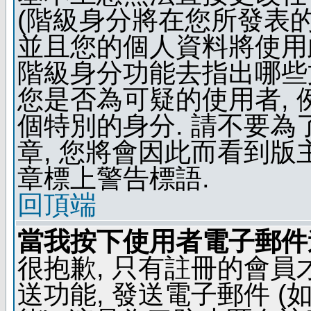
(階級身分將在您所發表
並且您的個人資料將使用此
階級身分功能去指出哪些
您是否為可疑的使用者, 
個特別的身分. 請不要
章, 您將會因此而看到
章標上警告標語.
回頂端
當我按下使用者電子郵件連
很抱歉, 只有註冊的會
送功能, 發送電子郵件 