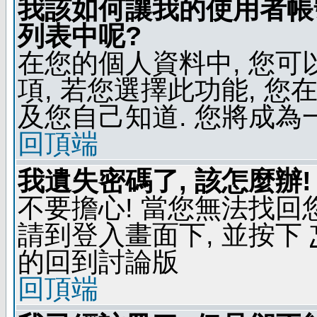
我該如何讓我的使用者帳
列表中呢?
在您的個人資料中, 您
項, 若您選擇此功能, 
及您自己知道. 您將成為
回頂端
我遺失密碼了, 該怎麼辦!
不要擔心! 當您無法找回
請到登入畫面下, 並按下
的回到討論版
回頂端