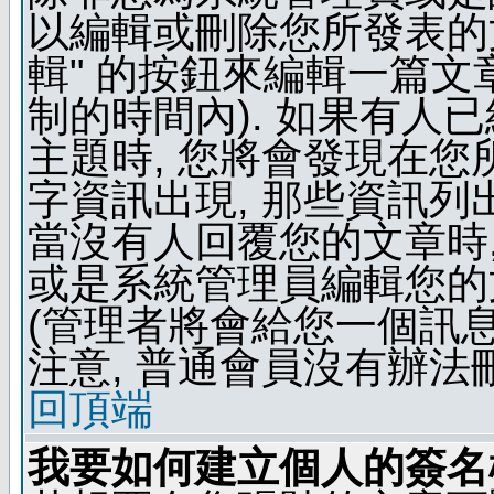
以編輯或刪除您所發表的文
輯" 的按鈕來編輯一篇文
制的時間內). 如果有人
主題時, 您將會發現在
字資訊出現, 那些資訊列
當沒有人回覆您的文章時,
或是系統管理員編輯您的
(管理者將會給您一個訊息
注意, 普通會員沒有辦法
回頂端
我要如何建立個人的簽名