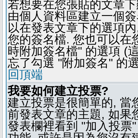
若想要在您張貼的文章下
由個人資料區建立一個簽名
以在發表文章下的選項內,
您的簽名檔. 您也可以在
時附加簽名檔" 的選項 
忘了勾選 "附加簽名" 的
回頂端
我要如何建立投票?
建立投票是很簡單的, 當
前發表文章的主題, 如果
發表欄裡看到 "加入投票"
功能, 或許是因為您沒有