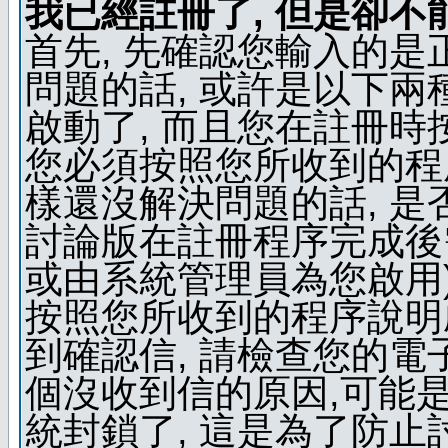
我已經註冊了, 但是卻不
首先, 先確認您輸入的是
問題的話, 或許是以下兩種
啟動了, 而且您在註冊時
您必須按照您所收到的程
樣還沒解決問題的話, 是
討論版在註冊程序完成後
或由系統管理員為您啟用)
按照您所收到的程序說明
到確認信, 請檢查您的電
個沒收到信的原因,可能
統封鎖了, 這是為了防止