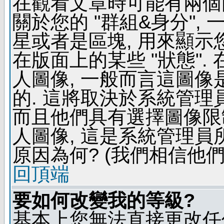
在觀看文章時可能有兩個
關於您的 "群組&身分",
星或者是區塊, 用來顯示
在版面上的某些 "狀態".
人圖像, 一般而言這圖
的. 這將取決於系統管理
而且他們具有選擇圖像限
人圖像, 這是系統管理員
原因為何? (我們相信他們
回頂端
要如何改變我的等級?
基本上您無法直接更改任