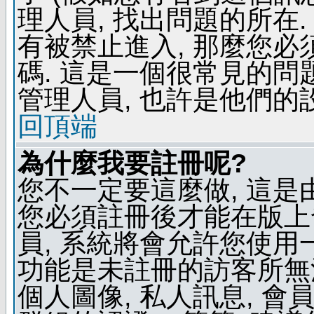
理人員, 找出問題的所在.
有被禁止進入, 那麼您
碼. 這是一個很常見的問題
管理人員, 也許是他們的
回頂端
為什麼我要註冊呢?
您不一定要這麼做, 這是
您必須註冊後才能在版上
員, 系統將會允許您使用
功能是未註冊的訪客所無法
個人圖像, 私人訊息, 會