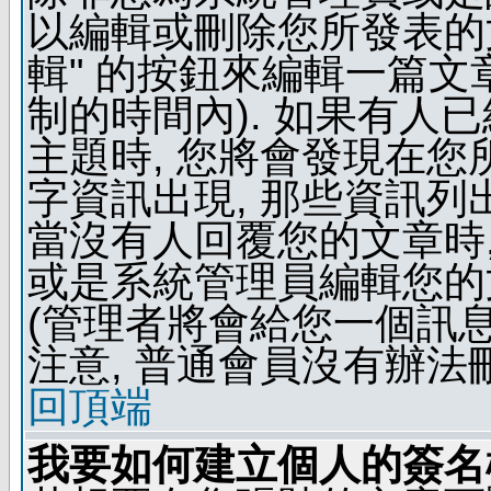
以編輯或刪除您所發表的文
輯" 的按鈕來編輯一篇文
制的時間內). 如果有人
主題時, 您將會發現在
字資訊出現, 那些資訊列
當沒有人回覆您的文章時,
或是系統管理員編輯您的
(管理者將會給您一個訊息
注意, 普通會員沒有辦法
回頂端
我要如何建立個人的簽名