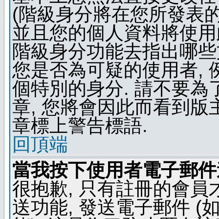
(階級身分將在您所發表
並且您的個人資料將使用此
階級身分功能去指出哪些
您是否為可疑的使用者, 
個特別的身分. 請不要
章, 您將會因此而看到
章標上警告標語.
回頂端
當我按下使用者電子郵件連
很抱歉, 只有註冊的會
送功能, 發送電子郵件 