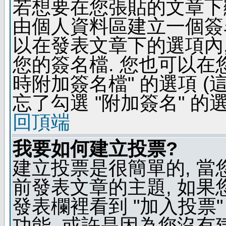
若想要在您張貼的文章下
由個人資料區建立一個簽名
以在發表文章下的選項內,
您的簽名檔. 您也可以在
時附加簽名檔" 的選項 
忘了勾選 "附加簽名" 的
回頂端
我要如何建立投票?
建立投票是很簡單的, 當
前發表文章的主題, 如果
發表欄裡看到 "加入投票"
功能, 或許是因為您沒有