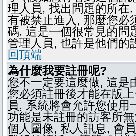
理人員, 找出問題的所在.
有被禁止進入, 那麼您
碼. 這是一個很常見的問題
管理人員, 也許是他們的
回頂端
為什麼我要註冊呢?
您不一定要這麼做, 這是
您必須註冊後才能在版上
員, 系統將會允許您使用
功能是未註冊的訪客所無法
個人圖像, 私人訊息, 會