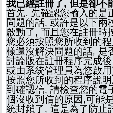
我已經註冊了, 但是卻不
首先, 先確認您輸入的是
問題的話, 或許是以下兩種
啟動了, 而且您在註冊時
您必須按照您所收到的程
樣還沒解決問題的話, 是
討論版在註冊程序完成後
或由系統管理員為您啟用)
按照您所收到的程序說明
到確認信, 請檢查您的電
個沒收到信的原因,可能
統封鎖了, 這是為了防止