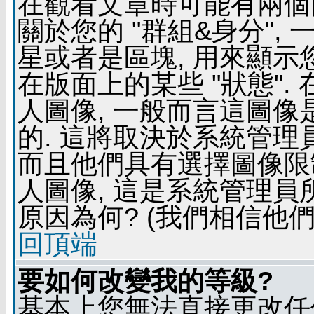
在觀看文章時可能有兩個
關於您的 "群組&身分",
星或者是區塊, 用來顯示
在版面上的某些 "狀態".
人圖像, 一般而言這圖
的. 這將取決於系統管理
而且他們具有選擇圖像限
人圖像, 這是系統管理員
原因為何? (我們相信他們
回頂端
要如何改變我的等級?
基本上您無法直接更改任