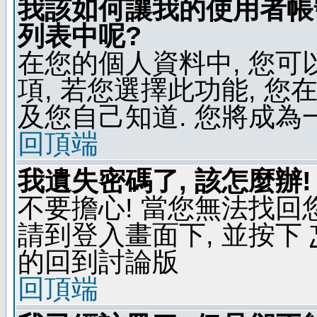
我該如何讓我的使用者帳
列表中呢?
在您的個人資料中, 您
項, 若您選擇此功能, 
及您自己知道. 您將成為
回頂端
我遺失密碼了, 該怎麼辦!
不要擔心! 當您無法找回
請到登入畫面下, 並按下
的回到討論版
回頂端