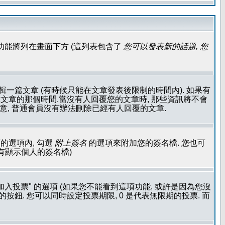
功能將列在畫面下方 (這列表包含了
您可以發表新的話題, 您
輯一篇文章 (有時候只能在文章發表後限制的時間內). 如果有
文章的那個時間.當沒有人回覆您的文章時, 那些資訊將不會
注意, 普通會員沒有辦法刪除已經有人回覆的文章.
的選項內, 勾選
附上簽名
的選項來附加您的簽名檔. 您也可
沒有顯示個人的簽名檔)
加入投票" 的選項 (如果您不能看到這項功能, 或許是因為您沒
按鈕. 您可以同時設定投票期限, 0 是代表無限期的投票. 而