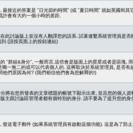
最接近的答案是 "日光節約時間" (或 "夏日時間" 就如英國和
 或許會有大約一個小時的差距.
在此討論版上並沒有人翻譯您的語系. 試著連繫系統管理員是否能
裡被找到 (請按頁面上的按鈕連結)
 "群組&身分", 一般而言,這些會是版面上的星星或者是區塊, 
像是獨一無二的或可以代表個人的. 這將取決於系統管理員, 是否
他們原因為何? (我們相信他們會為您解釋的!)
分將在您所發表的文章標題的帳號下顯示出來, 並且您的個人資
如: 版主跟討論區管理者都有個特別的身分. 請不要為了提升您的
 發送電子郵件 (如果系統管理員有啟動這個功能). 這是為了防