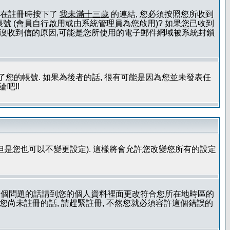
且您在註冊時按下了
我未滿十三歲
的連結, 您必須按照您所收到
號 (會員自行啟用或由系統管理員為您啟用)? 如果您已收到
一個沒收到信的原因,可能是您所使用的電子郵件網域被系統封鎖
您的帳號. 如果為後者的話, 很有可能是因為您並未發表任
吧!!
但是您也可以不變更設定). 這樣將會允許您改變您所有的設定
到這個問題的話請到您的個人資料裡面更改符合您所在地時區的
更時區設定, 假如您尚未註冊的話, 請趕緊註冊, 不然您就必須容許這個錯誤的