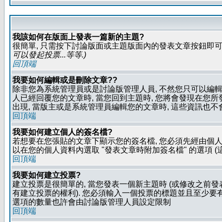
我該如何在版面上發表一篇新的主題?
很簡單, 只需按下討論版面或主題版面內的發表文章按鈕即可.
可以發起投票...等等
.)
回頂端
我要如何編輯或是刪除文章??
除非您為系統管理員或是討論版管理人員, 不然您只可以編輯或
人已經回覆您的文章時, 當您回到主題時, 您將會發現在您
出現, 當版主或是系統管理員編輯您的文章時, 這些資訊也不
回頂端
我要如何建立個人的簽名檔?
若想要在您張貼的文章下顯示您的簽名檔, 您必須先經由個人
以在您的個人資料內選取 "發表文章時附加簽名檔" 的選項 (
回頂端
我要如何建立投票?
建立投票是很簡單的, 當您發表一個新主題時 (或修改之前發表
有建立投票的權利). 您必須輸入一個投票的標題並且至少要有兩
選項的數量也許會由討論版管理人員設定限制
回頂端