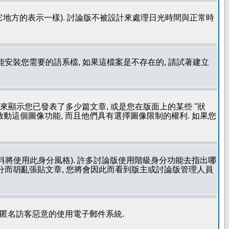
其它地方的表示一樣). 討論版不被設計來處理日光時間與正常時
安裝您需要的語系檔, 如果這檔案是不存在的, 請試著建立
用來顯示您已發表了多少篇文章, 或是您在版面上的某些 "狀
有啟動這個圖像功能, 而且他們具有選擇圖像限制的權利. 如果您
料將使用此身分風格). 許多討論版使用階級身分功能去指出哪
身分而胡亂張貼文章, 您將會因此而看到版主或討論版管理人員
止匿名訪客惡意的使用電子郵件系統.