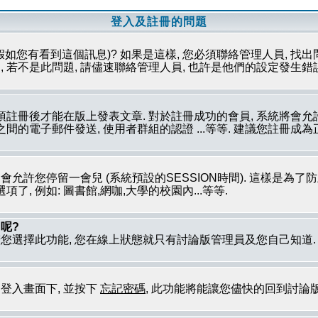
登入及註冊的問題
假如您有看到這個訊息)? 如果是這樣, 您必須聯絡管理人員, 找出
 若不是此問題, 請儘速聯絡管理人員, 也許是他們的設定發生錯
必須註冊後才能在版上發表文章. 對於註冊成功的會員, 系統將會
員之間的電子郵件發送, 使用者群組的認證 ...等等. 建議您註冊
只會允許您停留一會兒 (系統預設的SESSION時間). 這樣是為
, 例如: 圖書館,網咖,大學的校園內...等等.
呢?
若您選擇此功能, 您在線上狀態就只有討論版管理員及您自己知道
到登入畫面下, 並按下
忘記密碼
, 此功能將能讓您儘快的回到討論