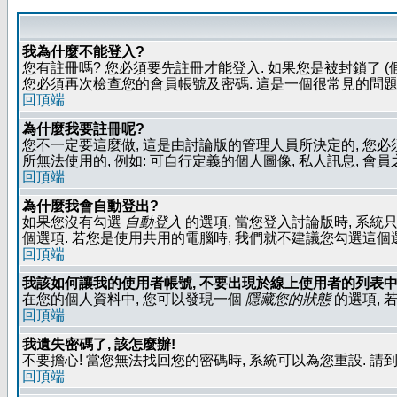
我為什麼不能登入?
您有註冊嗎? 您必須要先註冊才能登入. 如果您是被封鎖了 (
您必須再次檢查您的會員帳號及密碼. 這是一個很常見的問題,
回頂端
為什麼我要註冊呢?
您不一定要這麼做, 這是由討論版的管理人員所決定的, 您
所無法使用的, 例如: 可自行定義的個人圖像, 私人訊息, 會
回頂端
為什麼我會自動登出?
如果您沒有勾選
自動登入
的選項, 當您登入討論版時, 系統
個選項. 若您是使用共用的電腦時, 我們就不建議您勾選這個選項了
回頂端
我該如何讓我的使用者帳號, 不要出現於線上使用者的列表中
在您的個人資料中, 您可以發現一個
隱藏您的狀態
的選項, 
回頂端
我遺失密碼了, 該怎麼辦!
不要擔心! 當您無法找回您的密碼時, 系統可以為您重設. 請
回頂端