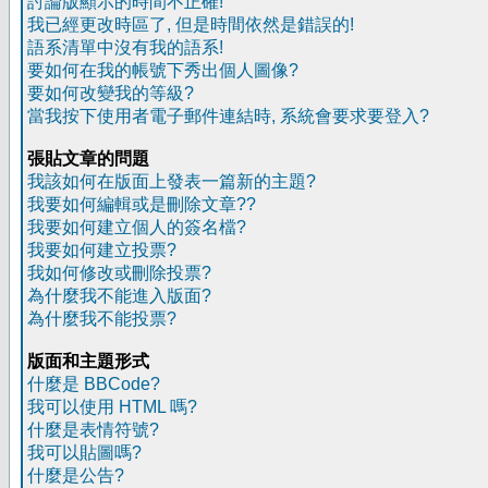
討論版顯示的時間不正確!
我已經更改時區了, 但是時間依然是錯誤的!
語系清單中沒有我的語系!
要如何在我的帳號下秀出個人圖像?
要如何改變我的等級?
當我按下使用者電子郵件連結時, 系統會要求要登入?
張貼文章的問題
我該如何在版面上發表一篇新的主題?
我要如何編輯或是刪除文章??
我要如何建立個人的簽名檔?
我要如何建立投票?
我如何修改或刪除投票?
為什麼我不能進入版面?
為什麼我不能投票?
版面和主題形式
什麼是 BBCode?
我可以使用 HTML 嗎?
什麼是表情符號?
我可以貼圖嗎?
什麼是公告?