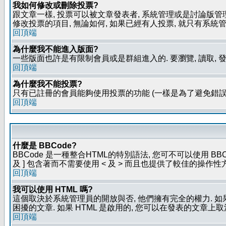
我如何修改或刪除投票?
跟文章一樣, 投票可以被文章發表者, 系統管理或是討論版管
修改投票的項目, 無論如何, 如果已經有人投票, 就只有
回頂端
為什麼我不能進入版面?
一些版面也許是有限制會員或是群組進入的. 要瀏覽, 讀取, 
回頂端
為什麼我不能投票?
只有已註冊的會員能夠使用投票的功能 (一樣是為了避免錯誤
回頂端
什麼是 BBCode?
BBCode 是一種整合HTML的特別語法, 您可不可以使用 BB
及 ] 包含著而不需要使用 < 及 > 而且也提供了較佳的操作
回頂端
我可以使用 HTML 嗎?
這個取決於系統管理員的開放與否, 他們擁有完全的權力. 如
困擾的文章. 如果 HTML 是啟用的, 您可以在發表的文章上
回頂端