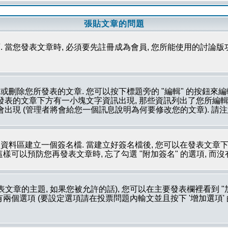
張貼文章的問題
 當您發表文章時, 必須要先註冊成為會員, 您所能使用的討論版
刪除您所發表的文章. 您可以按下標題旁的 "編輯" 的按鈕來編
所發表的文章下方有一小塊文字資訊出現, 那些資訊列出了您所編輯
會出現 (管理者將會給您一個訊息說明為何要修改您的文章). 請
資料區建立一個簽名檔. 當建立好簽名檔後, 您可以在發表文章下
這樣可以預防您再發表文章時, 忘了勾選 "附加簽名" 的選項, 而
文章的主題, 如果您被允許的話), 您可以在主要發表欄裡看到 "
個選項 (要設定選項請在投票問題內輸文並且按下 '增加選項' 的