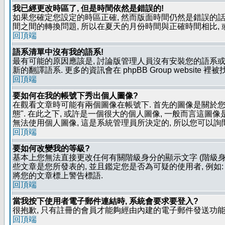
我已經更改時區了, 但是時間依然是錯誤的!
如果您確定您設定的時區正確, 然而版面時間仍然是錯誤的話, 
間之間的轉換問題, 所以在夏天的月份時間與正確時間相比,
回頂端
語系清單中沒有我的語系!
最有可能的原因應該是, 討論版管理人員沒有安裝您的語系或
新的翻譯語系. 更多的資訊會在 phpBB Group website 
回頂端
要如何在我的帳號下秀出個人圖像?
在觀看文章時可能有兩個圖像在帳號下. 首先的圖像是關於您的
態". 在此之下, 或許是一個很大的個人圖像, 一般而言這圖
無法使用個人圖像, 這是系統管理員所決定的, 所以您可以詢間
回頂端
要如何改變我的等級?
基本上您無法直接更改任何有關階級身分的顯示文字 (階級身
些文章是您所發表的, 並且鑑定您是否為可疑的使用者, 例
將您的文章標上警告標語.
回頂端
當我按下使用者電子郵件連結時, 系統會要求要登入?
很抱歉, 只有註冊的會員才能夠經由內建的電子郵件發送功能,
回頂端