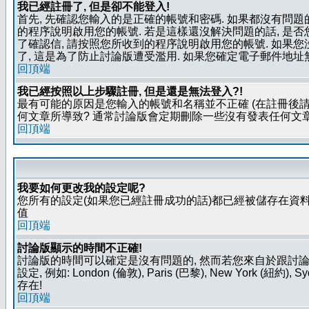
我已經註冊了, 但是卻不能登入!
首先, 先確認您輸入的是正確的帳號和密碼. 如果都沒有問題的
的程序說明啟用您的帳號. 若是這樣還沒解決問題的話, 是
了確認信, 請按照您所收到的程序說明啟用您的帳號. 如果
了, 這是為了防止討論版遭受濫用. 如果您確定電子郵件地址
回頂端
我已經按照以上步驟註冊, 但是還是無法登入?!
最有可能的原因是您輸入的帳號和名稱並不正確 (在註冊後請
何文章所導致? 通常討論版會定期刪除一些沒有發表任何文章的
回頂端
我要如何更改我的設定呢?
您所有的設定(如果您已經註冊成功的話)都已經被儲存在資料
值
回頂端
討論版顯示的時間不正確!
討論版的時間可以確定是沒有問題的, 然而若您來自於跟討
設定, 例如: London (倫敦), Paris (巴黎), New Y
存在!
回頂端