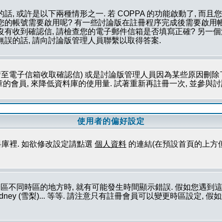
話, 或許是以下兩種情形之一. 若 COPPA 的功能啟動了, 而
否您的帳號需要啟用呢? 有一些討論版在註冊程序完成後需要啟用帳
您沒有收到確認信, 請檢查您的電子郵件信箱是否填寫正確? 另
無誤的話, 請向討論版管理人員聯繫以取得答案.
至電子信箱收取確認信) 或是討論版管理人員因為某些原因刪除了
會員, 來降低資料庫的使用量. 試著重新再註冊一次, 並參與討論
使用者的偏好設定
庫裡. 如欲修改設定請點選
個人資料
的連結(在預設首頁的上方
論區不同時區的地方時, 就有可能發生時間顯示錯誤. 假如您遇
ork (紐約), Sydney (雪梨)... 等等. 請注意只有註冊會員可以變