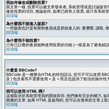
我如何修改或刪除投票?
跟文章一樣, 投票可以被文章發表者, 系統管理或是討論版管
修改投票的項目, 無論如何, 如果已經有人投票, 就只有
回頂端
為什麼我不能進入版面?
一些版面也許是有限制會員或是群組進入的. 要瀏覽, 讀取, 
回頂端
為什麼我不能投票?
只有已註冊的會員能夠使用投票的功能 (一樣是為了避免錯誤
回頂端
什麼是 BBCode?
BBCode 是一種整合HTML的特別語法, 您可不可以使用 BB
及 ] 包含著而不需要使用 < 及 > 而且也提供了較佳的操作
回頂端
我可以使用 HTML 嗎?
這個取決於系統管理員的開放與否, 他們擁有完全的權力. 如
困擾的文章. 如果 HTML 是啟用的, 您可以在發表的文章上
回頂端