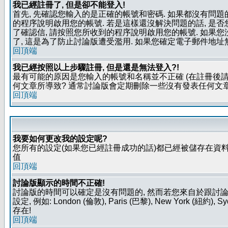
我已經註冊了, 但是卻不能登入!
首先, 先確認您輸入的是正確的帳號和密碼. 如果都沒有問題的
的程序說明啟用您的帳號. 若是這樣還沒解決問題的話, 是
了確認信, 請按照您所收到的程序說明啟用您的帳號. 如果
了, 這是為了防止討論版遭受濫用. 如果您確定電子郵件地址
回頂端
我已經按照以上步驟註冊, 但是還是無法登入?!
最有可能的原因是您輸入的帳號和名稱並不正確 (在註冊後請
何文章所導致? 通常討論版會定期刪除一些沒有發表任何文章的
回頂端
我要如何更改我的設定呢?
您所有的設定(如果您已經註冊成功的話)都已經被儲存在資料
值
回頂端
討論版顯示的時間不正確!
討論版的時間可以確定是沒有問題的, 然而若您來自於跟討
設定, 例如: London (倫敦), Paris (巴黎), New Y
存在!
回頂端