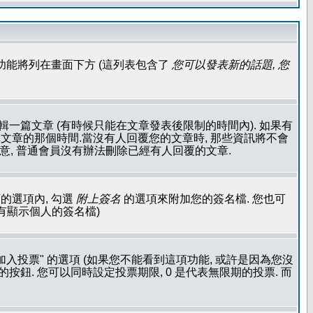
功能將列在畫面下方 (這列表包含了
您可以發表新的話題, 您
輯一篇文章 (有時候只能在文章發表後限制的時間內). 如果有
文章的那個時間.當沒有人回覆您的文章時, 那些資訊將不會
注意, 普通會員沒有辦法刪除已經有人回覆的文章.
的選項內, 勾選
附上簽名
的選項來附加您的簽名檔. 您也可
沒有顯示個人的簽名檔)
加入投票" 的選項 (如果您不能看到這項功能, 或許是因為您沒
按鈕. 您可以同時設定投票期限, 0 是代表無限期的投票. 而