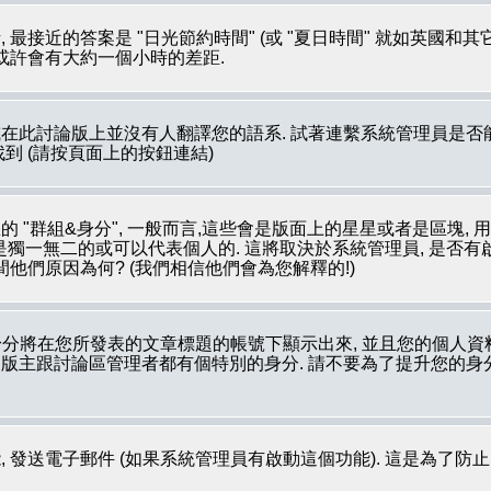
最接近的答案是 "日光節約時間" (或 "夏日時間" 就如英國和
 或許會有大約一個小時的差距.
在此討論版上並沒有人翻譯您的語系. 試著連繫系統管理員是否能
裡被找到 (請按頁面上的按鈕連結)
 "群組&身分", 一般而言,這些會是版面上的星星或者是區塊, 
像是獨一無二的或可以代表個人的. 這將取決於系統管理員, 是否
他們原因為何? (我們相信他們會為您解釋的!)
分將在您所發表的文章標題的帳號下顯示出來, 並且您的個人資
如: 版主跟討論區管理者都有個特別的身分. 請不要為了提升您的
 發送電子郵件 (如果系統管理員有啟動這個功能). 這是為了防