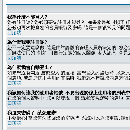
我為什麼不能登入?
您有註冊嗎? 您必須要先註冊才能登入. 如果您是被封鎖了 (
您必須再次檢查您的會員帳號及密碼. 這是一個很常見的問題,
回頂端
為什麼我要註冊呢?
您不一定要這麼做, 這是由討論版的管理人員所決定的, 您
所無法使用的, 例如: 可自行定義的個人圖像, 私人訊息, 會
回頂端
為什麼我會自動登出?
如果您沒有勾選
自動登入
的選項, 當您登入討論版時, 系統
個選項. 若您是使用共用的電腦時, 我們就不建議您勾選這個選項了
回頂端
我該如何讓我的使用者帳號, 不要出現於線上使用者的列表中
在您的個人資料中, 您可以發現一個
隱藏您的狀態
的選項, 
回頂端
我遺失密碼了, 該怎麼辦!
不要擔心! 當您無法找回您的密碼時, 系統可以為您重設. 請
回頂端