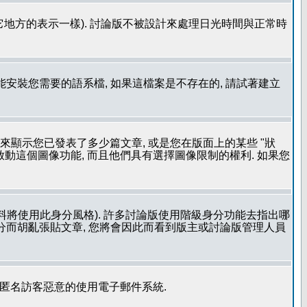
其它地方的表示一樣). 討論版不被設計來處理日光時間與正常時
安裝您需要的語系檔, 如果這檔案是不存在的, 請試著建立
用來顯示您已發表了多少篇文章, 或是您在版面上的某些 "狀
有啟動這個圖像功能, 而且他們具有選擇圖像限制的權利. 如果您
料將使用此身分風格). 許多討論版使用階級身分功能去指出哪
身分而胡亂張貼文章, 您將會因此而看到版主或討論版管理人員
止匿名訪客惡意的使用電子郵件系統.