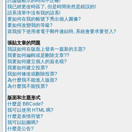
討論版顯示的時間不正確!
我已經更改時區了, 但是時間依然是錯誤的!
語系清單中沒有我的語系!
要如何在我的帳號下秀出個人圖像?
要如何改變我的等級?
當我按下使用者電子郵件連結時, 系統會要求要登入?
張貼文章的問題
我該如何在版面上發表一篇新的主題?
我要如何編輯或是刪除文章??
我要如何建立個人的簽名檔?
我要如何建立投票?
我如何修改或刪除投票?
為什麼我不能進入版面?
為什麼我不能投票?
版面和主題形式
什麼是 BBCode?
我可以使用 HTML 嗎?
什麼是表情符號?
我可以貼圖嗎?
什麼是公告?