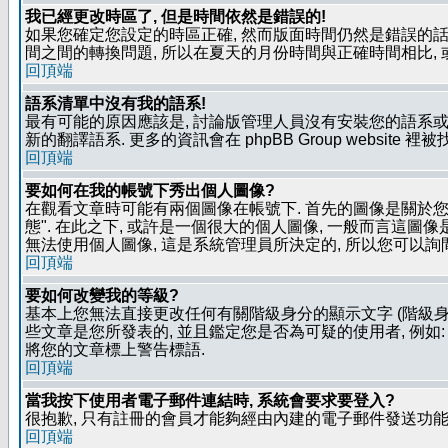
我已經更改時區了, 但是時間依然是錯誤的!
如果您確定您設定的時區正確, 然而版面時間仍然是錯誤的話, 
間之間的轉換問題, 所以在夏天的月份時間與正確時間相比,
回頂端
語系清單中沒有我的語系!
最有可能的原因應該是, 討論版管理人員沒有安裝您的語系或
新的翻譯語系. 更多的資訊會在 phpBB Group website 
回頂端
要如何在我的帳號下秀出個人圖像?
在觀看文章時可能有兩個圖像在帳號下. 首先的圖像是關於您的
態". 在此之下, 或許是一個很大的個人圖像, 一般而言這圖
無法使用個人圖像, 這是系統管理員所決定的, 所以您可以詢間
回頂端
要如何改變我的等級?
基本上您無法直接更改任何有關階級身分的顯示文字 (階級身
些文章是您所發表的, 並且鑑定您是否為可疑的使用者, 例
將您的文章標上警告標語.
回頂端
當我按下使用者電子郵件連結時, 系統會要求要登入?
很抱歉, 只有註冊的會員才能夠經由內建的電子郵件發送功能,
回頂端