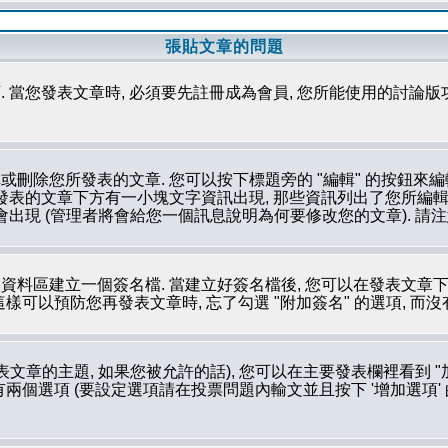
張貼文章的問題
 當您發表文章時, 必須要先註冊成為會員, 您所能使用的討論版
刪除您所發表的文章. 您可以按下標題旁的 "編輯" 的按鈕來編
所發表的文章下方有一小塊文字資訊出現, 那些資訊列出了您所編輯
會出現 (管理者將會給您一個訊息說明為何要修改您的文章). 請
資料區建立一個簽名檔. 當建立好簽名檔後, 您可以在發表文章下
這樣可以預防您再發表文章時, 忘了勾選 "附加簽名" 的選項, 而
文章的主題, 如果您被允許的話), 您可以在主要發表欄裡看到 "
個選項 (要設定選項請在投票問題內輸文並且按下 '增加選項' 的