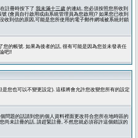
且您在註冊時按下了
我未滿十三歲
的連結, 您必須按照您所收到
號 (會員自行啟用或由系統管理員為您啟用)? 如果您已收到
一個沒收到信的原因,可能是您所使用的電子郵件網域被系統封鎖
您的帳號. 如果為後者的話, 很有可能是因為您並未發表任
吧!!
但是您也可以不變更設定). 這樣將會允許您改變您所有的設定
到這個問題的話請到您的個人資料裡面更改符合您所在地時區的
更時區設定, 假如您尚未註冊的話, 請趕緊註冊, 不然您就必須容許這個錯誤的