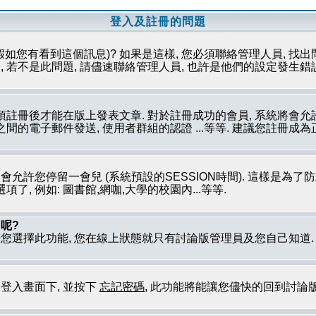
登入及註冊的問題
假如您有看到這個訊息)? 如果是這樣, 您必須聯絡管理人員, 找出
 若不是此問題, 請儘速聯絡管理人員, 也許是他們的設定發生錯
必須註冊後才能在版上發表文章. 對於註冊成功的會員, 系統將會
員之間的電子郵件發送, 使用者群組的認證 ...等等. 建議您註冊
只會允許您停留一會兒 (系統預設的SESSION時間). 這樣是為
, 例如: 圖書館,網咖,大學的校園內...等等.
呢?
若您選擇此功能, 您在線上狀態就只有討論版管理員及您自己知道
到登入畫面下, 並按下
忘記密碼
, 此功能將能讓您儘快的回到討論