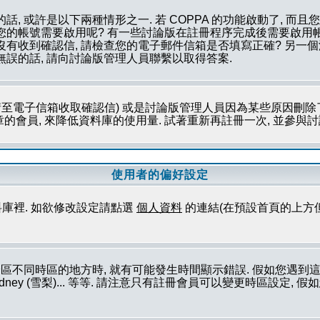
話, 或許是以下兩種情形之一. 若 COPPA 的功能啟動了, 而
否您的帳號需要啟用呢? 有一些討論版在註冊程序完成後需要啟用帳
您沒有收到確認信, 請檢查您的電子郵件信箱是否填寫正確? 另
無誤的話, 請向討論版管理人員聯繫以取得答案.
至電子信箱收取確認信) 或是討論版管理人員因為某些原因刪除了
會員, 來降低資料庫的使用量. 試著重新再註冊一次, 並參與討論
使用者的偏好設定
庫裡. 如欲修改設定請點選
個人資料
的連結(在預設首頁的上方
論區不同時區的地方時, 就有可能發生時間顯示錯誤. 假如您遇
ork (紐約), Sydney (雪梨)... 等等. 請注意只有註冊會員可以變