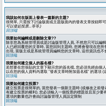
我該如何在版面上發表一篇新的主題?
很簡單, 只需按下討論版面或主題版面內的發表文章按鈕即可.
可以發起投票...等等
.)
回頂端
我要如何編輯或是刪除文章??
除非您為系統管理員或是討論版管理人員, 不然您只可以編輯或
人已經回覆您的文章時, 當您回到主題時, 您將會發現在您
出現, 當版主或是系統管理員編輯您的文章時, 這些資訊也不
回頂端
我要如何建立個人的簽名檔?
若想要在您張貼的文章下顯示您的簽名檔, 您必須先經由個人
以在您的個人資料內選取 "發表文章時附加簽名檔" 的選項 (
回頂端
我要如何建立投票?
建立投票是很簡單的, 當您發表一個新主題時 (或修改之前發表
有建立投票的權利). 您必須輸入一個投票的標題並且至少要有兩
選項的數量也許會由討論版管理人員設定限制
回頂端