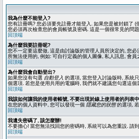
我為什麼不能登入?
您有註冊嗎? 您必須要先註冊才能登入. 如果您是被封鎖了 (
您必須再次檢查您的會員帳號及密碼. 這是一個很常見的問題,
回頂端
為什麼我要註冊呢?
您不一定要這麼做, 這是由討論版的管理人員所決定的, 您
所無法使用的, 例如: 可自行定義的個人圖像, 私人訊息, 會
回頂端
為什麼我會自動登出?
如果您沒有勾選
自動登入
的選項, 當您登入討論版時, 系統
個選項. 若您是使用共用的電腦時, 我們就不建議您勾選這個選項了
回頂端
我該如何讓我的使用者帳號, 不要出現於線上使用者的列表中
在您的個人資料中, 您可以發現一個
隱藏您的狀態
的選項, 
回頂端
我遺失密碼了, 該怎麼辦!
不要擔心! 當您無法找回您的密碼時, 系統可以為您重設. 請
回頂端