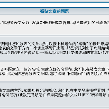
張貼文章的問題
 當您發表文章時, 必須要先註冊成為會員, 您所能使用的討論版
刪除您所發表的文章. 您可以按下標題旁的 "編輯" 的按鈕來編
所發表的文章下方有一小塊文字資訊出現, 那些資訊列出了您所編輯
會出現 (管理者將會給您一個訊息說明為何要修改您的文章). 請
資料區建立一個簽名檔. 當建立好簽名檔後, 您可以在發表文章下
這樣可以預防您再發表文章時, 忘了勾選 "附加簽名" 的選項, 而
文章的主題, 如果您被允許的話), 您可以在主要發表欄裡看到 "
個選項 (要設定選項請在投票問題內輸文並且按下 '增加選項' 的