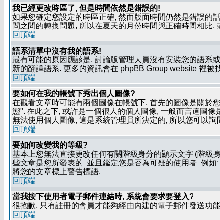
我已經更改時區了, 但是時間依然是錯誤的!
如果您確定您設定的時區正確, 然而版面時間仍然是錯誤的話, 
間之間的轉換問題, 所以在夏天的月份時間與正確時間相比,
回頂端
語系清單中沒有我的語系!
最有可能的原因應該是, 討論版管理人員沒有安裝您的語系或
新的翻譯語系. 更多的資訊會在 phpBB Group website 
回頂端
要如何在我的帳號下秀出個人圖像?
在觀看文章時可能有兩個圖像在帳號下. 首先的圖像是關於您的
態". 在此之下, 或許是一個很大的個人圖像, 一般而言這圖
無法使用個人圖像, 這是系統管理員所決定的, 所以您可以詢間
回頂端
要如何改變我的等級?
基本上您無法直接更改任何有關階級身分的顯示文字 (階級身
些文章是您所發表的, 並且鑑定您是否為可疑的使用者, 例
將您的文章標上警告標語.
回頂端
當我按下使用者電子郵件連結時, 系統會要求要登入?
很抱歉, 只有註冊的會員才能夠經由內建的電子郵件發送功能,
回頂端