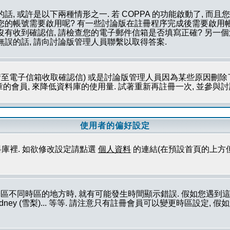
話, 或許是以下兩種情形之一. 若 COPPA 的功能啟動了, 而
否您的帳號需要啟用呢? 有一些討論版在註冊程序完成後需要啟用帳
您沒有收到確認信, 請檢查您的電子郵件信箱是否填寫正確? 另
無誤的話, 請向討論版管理人員聯繫以取得答案.
至電子信箱收取確認信) 或是討論版管理人員因為某些原因刪除了
會員, 來降低資料庫的使用量. 試著重新再註冊一次, 並參與討論
使用者的偏好設定
庫裡. 如欲修改設定請點選
個人資料
的連結(在預設首頁的上方
論區不同時區的地方時, 就有可能發生時間顯示錯誤. 假如您遇
ork (紐約), Sydney (雪梨)... 等等. 請注意只有註冊會員可以變