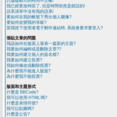
討論版顯示的時間不正確!
我已經更改時區了, 但是時間依然是錯誤的!
語系清單中沒有我的語系!
要如何在我的帳號下秀出個人圖像?
要如何改變我的等級?
當我按下使用者電子郵件連結時, 系統會要求要登入?
張貼文章的問題
我該如何在版面上發表一篇新的主題?
我要如何編輯或是刪除文章??
我要如何建立個人的簽名檔?
我要如何建立投票?
我如何修改或刪除投票?
為什麼我不能進入版面?
為什麼我不能投票?
版面和主題形式
什麼是 BBCode?
我可以使用 HTML 嗎?
什麼是表情符號?
我可以貼圖嗎?
什麼是公告?