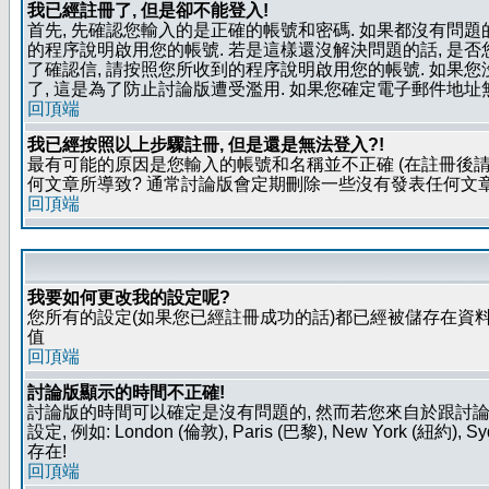
我已經註冊了, 但是卻不能登入!
首先, 先確認您輸入的是正確的帳號和密碼. 如果都沒有問題的
的程序說明啟用您的帳號. 若是這樣還沒解決問題的話, 是
了確認信, 請按照您所收到的程序說明啟用您的帳號. 如果
了, 這是為了防止討論版遭受濫用. 如果您確定電子郵件地址
回頂端
我已經按照以上步驟註冊, 但是還是無法登入?!
最有可能的原因是您輸入的帳號和名稱並不正確 (在註冊後請
何文章所導致? 通常討論版會定期刪除一些沒有發表任何文章的
回頂端
我要如何更改我的設定呢?
您所有的設定(如果您已經註冊成功的話)都已經被儲存在資料
值
回頂端
討論版顯示的時間不正確!
討論版的時間可以確定是沒有問題的, 然而若您來自於跟討
設定, 例如: London (倫敦), Paris (巴黎), New Y
存在!
回頂端