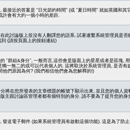
最接近的答案是 "日光節約時間" (或 "夏日時間" 就如英國和
 或許會有大約一個小時的差距.
在此討論版上並沒有人翻譯您的語系. 試著連繫系統管理員是否能
裡被找到 (請按頁面上的按鈕連結)
 "群組&身分", 一般而言,這些會是版面上的星星或者是區塊, 
像是獨一無二的或可以代表個人的. 這將取決於系統管理員, 是否
他們原因為何? (我們相信他們會為您解釋的!)
分將在您所發表的文章標題的帳號下顯示出來, 並且您的個人資
如: 版主跟討論區管理者都有個特別的身分. 請不要為了提升您的
 發送電子郵件 (如果系統管理員有啟動這個功能). 這是為了防