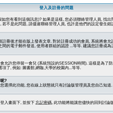
登入及註冊的問題
假如您有看到這個訊息)? 如果是這樣, 您必須聯絡管理人員, 找出
 若不是此問題, 請儘速聯絡管理人員, 也許是他們的設定發生錯
必須註冊後才能在版上發表文章. 對於註冊成功的會員, 系統將會
員之間的電子郵件發送, 使用者群組的認證 ...等等. 建議您註冊
只會允許您停留一會兒 (系統預設的SESSION時間). 這樣是為
, 例如: 圖書館,網咖,大學的校園內...等等.
呢?
若您選擇此功能, 您在線上狀態就只有討論版管理員及您自己知道
到登入畫面下, 並按下
忘記密碼
, 此功能將能讓您儘快的回到討論