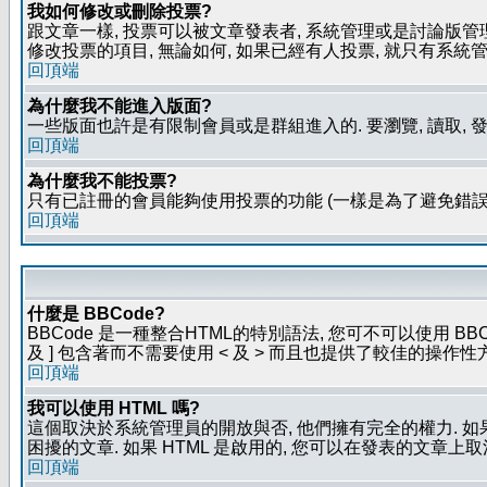
我如何修改或刪除投票?
跟文章一樣, 投票可以被文章發表者, 系統管理或是討論版管
修改投票的項目, 無論如何, 如果已經有人投票, 就只有
回頂端
為什麼我不能進入版面?
一些版面也許是有限制會員或是群組進入的. 要瀏覽, 讀取, 
回頂端
為什麼我不能投票?
只有已註冊的會員能夠使用投票的功能 (一樣是為了避免錯誤
回頂端
什麼是 BBCode?
BBCode 是一種整合HTML的特別語法, 您可不可以使用 BB
及 ] 包含著而不需要使用 < 及 > 而且也提供了較佳的操作
回頂端
我可以使用 HTML 嗎?
這個取決於系統管理員的開放與否, 他們擁有完全的權力. 如
困擾的文章. 如果 HTML 是啟用的, 您可以在發表的文章上
回頂端