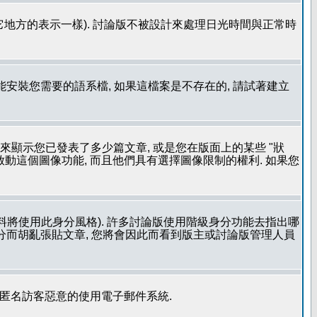
其它地方的表示一樣). 討論版不被設計來處理日光時間與正常時
安裝您需要的語系檔, 如果這檔案是不存在的, 請試著建立
用來顯示您已發表了多少篇文章, 或是您在版面上的某些 "狀
有啟動這個圖像功能, 而且他們具有選擇圖像限制的權利. 如果您
料將使用此身分風格). 許多討論版使用階級身分功能去指出哪
身分而胡亂張貼文章, 您將會因此而看到版主或討論版管理人員
止匿名訪客惡意的使用電子郵件系統.