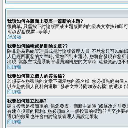
我該如何在版面上發表一篇新的主題?
很簡單, 只需按下討論版面或主題版面內的發表文章按鈕即可.
可以發起投票...等等
.)
回頂端
我要如何編輯或是刪除文章??
除非您為系統管理員或是討論版管理人員, 不然您只可以編輯或
人已經回覆您的文章時, 當您回到主題時, 您將會發現在您
出現, 當版主或是系統管理員編輯您的文章時, 這些資訊也不
回頂端
我要如何建立個人的簽名檔?
若想要在您張貼的文章下顯示您的簽名檔, 您必須先經由個人
以在您的個人資料內選取 "發表文章時附加簽名檔" 的選項 (
回頂端
我要如何建立投票?
建立投票是很簡單的, 當您發表一個新主題時 (或修改之前發表
有建立投票的權利). 您必須輸入一個投票的標題並且至少要有兩
選項的數量也許會由討論版管理人員設定限制
回頂端