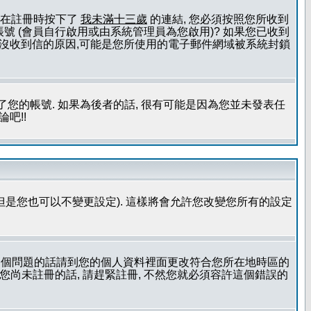
且您在註冊時按下了
我未滿十三歲
的連結, 您必須按照您所收到
號 (會員自行啟用或由系統管理員為您啟用)? 如果您已收到
一個沒收到信的原因,可能是您所使用的電子郵件網域被系統封鎖
您的帳號. 如果為後者的話, 很有可能是因為您並未發表任
吧!!
但是您也可以不變更設定). 這樣將會允許您改變您所有的設定
到這個問題的話請到您的個人資料裡面更改符合您所在地時區的
更時區設定, 假如您尚未註冊的話, 請趕緊註冊, 不然您就必須容許這個錯誤的