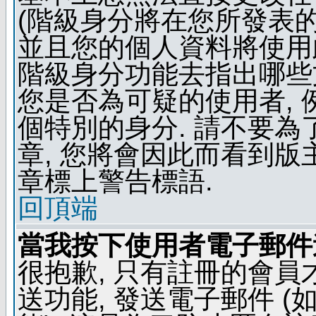
(階級身分將在您所發表
並且您的個人資料將使用此
階級身分功能去指出哪些
您是否為可疑的使用者, 
個特別的身分. 請不要
章, 您將會因此而看到
章標上警告標語.
回頂端
當我按下使用者電子郵件連
很抱歉, 只有註冊的會
送功能, 發送電子郵件 