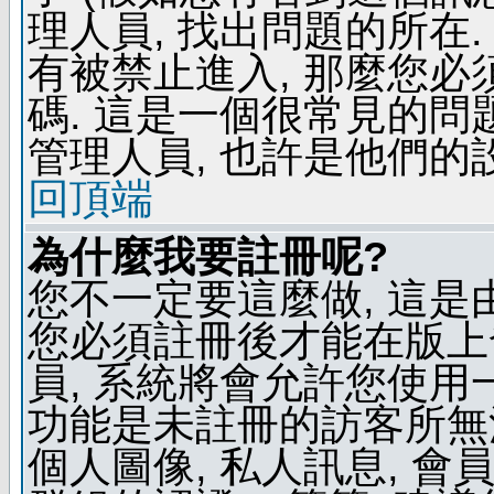
理人員, 找出問題的所在.
有被禁止進入, 那麼您
碼. 這是一個很常見的問題
管理人員, 也許是他們的
回頂端
為什麼我要註冊呢?
您不一定要這麼做, 這是
您必須註冊後才能在版上
員, 系統將會允許您使用
功能是未註冊的訪客所無法
個人圖像, 私人訊息, 會