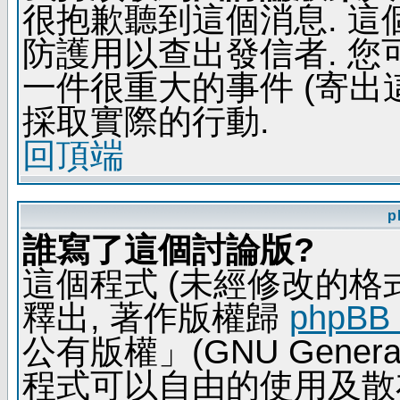
很抱歉聽到這個消息. 
防護用以查出發信者. 您
一件很重大的事件 (寄出
採取實際的行動.
回頂端
p
誰寫了這個討論版?
這個程式 (未經修改的格式) 
釋出, 著作版權歸
phpBB
公有版權」(GNU General 
程式可以自由的使用及散