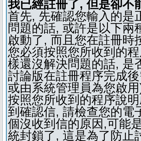
我已經註冊了, 但是卻不
首先, 先確認您輸入的是
問題的話, 或許是以下兩種
啟動了, 而且您在註冊時
您必須按照您所收到的程
樣還沒解決問題的話, 是
討論版在註冊程序完成後
或由系統管理員為您啟用)
按照您所收到的程序說明
到確認信, 請檢查您的電
個沒收到信的原因,可能
統封鎖了, 這是為了防止