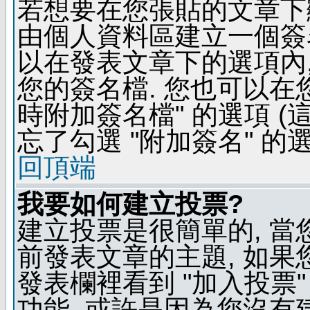
若想要在您張貼的文章下
由個人資料區建立一個簽名
以在發表文章下的選項內,
您的簽名檔. 您也可以在
時附加簽名檔" 的選項 
忘了勾選 "附加簽名" 的
回頂端
我要如何建立投票?
建立投票是很簡單的, 當
前發表文章的主題, 如果
發表欄裡看到 "加入投票"
功能, 或許是因為您沒有