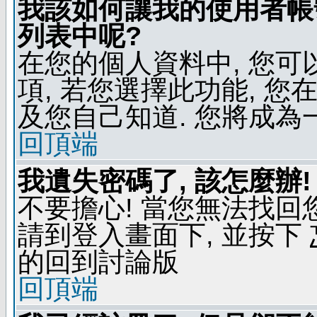
我該如何讓我的使用者帳
列表中呢?
在您的個人資料中, 您
項, 若您選擇此功能, 
及您自己知道. 您將成為
回頂端
我遺失密碼了, 該怎麼辦!
不要擔心! 當您無法找回
請到登入畫面下, 並按下
的回到討論版
回頂端