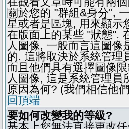
在觀看文章時可能有兩個
關於您的 "群組&身分",
星或者是區塊, 用來顯示
在版面上的某些 "狀態".
人圖像, 一般而言這圖
的. 這將取決於系統管理
而且他們具有選擇圖像限
人圖像, 這是系統管理員
原因為何? (我們相信他們
回頂端
要如何改變我的等級?
基本上您無法直接更改任