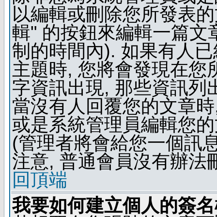
以編輯或刪除您所發表的文
輯" 的按鈕來編輯一篇文
制的時間內). 如果有人
主題時, 您將會發現在
字資訊出現, 那些資訊列
當沒有人回覆您的文章時,
或是系統管理員編輯您的
(管理者將會給您一個訊息
注意, 普通會員沒有辦法
回頂端
我要如何建立個人的簽名