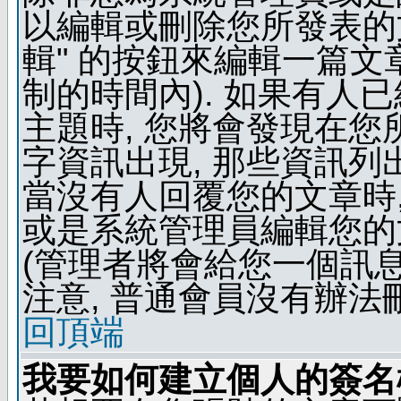
以編輯或刪除您所發表的文
輯" 的按鈕來編輯一篇文
制的時間內). 如果有人
主題時, 您將會發現在
字資訊出現, 那些資訊列
當沒有人回覆您的文章時,
或是系統管理員編輯您的
(管理者將會給您一個訊息
注意, 普通會員沒有辦法
回頂端
我要如何建立個人的簽名