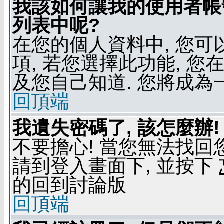
我該如何讓我的使用者帳
列表中呢?
在您的個人資料中, 您
項, 若您選擇此功能, 
及您自己知道. 您將成為
回頂端
我遺失密碼了, 該怎麼辦!
不要擔心! 當您無法找回
請到登入畫面下, 並按下
的回到討論版
回頂端