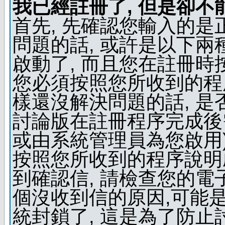
我已經註冊了, 但是卻不
首先, 先確認您輸入的是
問題的話, 或許是以下兩種
啟動了, 而且您在註冊時
您必須按照您所收到的程
樣還沒解決問題的話, 是
討論版在註冊程序完成後
或由系統管理員為您啟用)
按照您所收到的程序說明
到確認信, 請檢查您的電
個沒收到信的原因,可能
統封鎖了, 這是為了防止