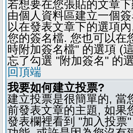
若想要在您張貼的文章下
由個人資料區建立一個簽名
以在發表文章下的選項內,
您的簽名檔. 您也可以在
時附加簽名檔" 的選項 
忘了勾選 "附加簽名" 的
回頂端
我要如何建立投票?
建立投票是很簡單的, 當
前發表文章的主題, 如果
發表欄裡看到 "加入投票"
功能, 或許是因為您沒有