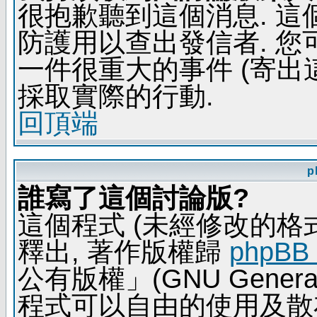
很抱歉聽到這個消息. 
防護用以查出發信者. 您
一件很重大的事件 (寄出
採取實際的行動.
回頂端
p
誰寫了這個討論版?
這個程式 (未經修改的格式) 
釋出, 著作版權歸
phpBB
公有版權」(GNU General 
程式可以自由的使用及散