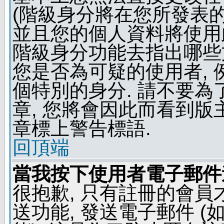
(階級身分將在您所發表
並且您的個人資料將使用此
階級身分功能去指出哪些
您是否為可疑的使用者, 
個特別的身分. 請不要
章, 您將會因此而看到
章標上警告標語.
回頂端
當我按下使用者電子郵件連
很抱歉, 只有註冊的會
送功能, 發送電子郵件 