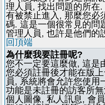
理人員, 找出問題的所在.
有被禁止進入, 那麼您
碼. 這是一個很常見的問題
管理人員, 也許是他們的
回頂端
為什麼我要註冊呢?
您不一定要這麼做, 這是
您必須註冊後才能在版上
員, 系統將會允許您使用
功能是未註冊的訪客所無法
個人圖像, 私人訊息, 會