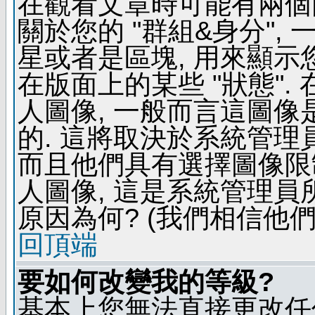
在觀看文章時可能有兩個
關於您的 "群組&身分",
星或者是區塊, 用來顯示
在版面上的某些 "狀態".
人圖像, 一般而言這圖
的. 這將取決於系統管理
而且他們具有選擇圖像限
人圖像, 這是系統管理員
原因為何? (我們相信他們
回頂端
要如何改變我的等級?
基本上您無法直接更改任