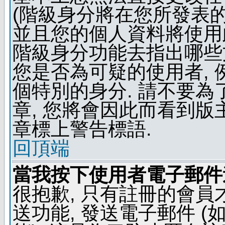
(階級身分將在您所發表
並且您的個人資料將使用此
階級身分功能去指出哪些
您是否為可疑的使用者, 
個特別的身分. 請不要
章, 您將會因此而看到
章標上警告標語.
回頂端
當我按下使用者電子郵件連
很抱歉, 只有註冊的會
送功能, 發送電子郵件 