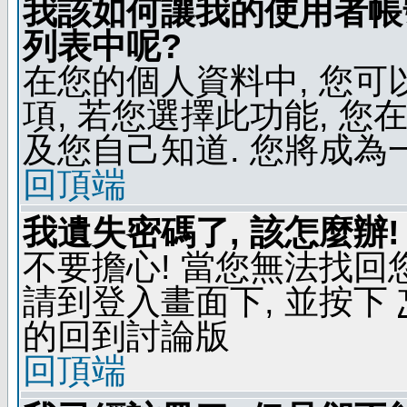
我該如何讓我的使用者帳
列表中呢?
在您的個人資料中, 您
項, 若您選擇此功能, 
及您自己知道. 您將成為
回頂端
我遺失密碼了, 該怎麼辦!
不要擔心! 當您無法找回
請到登入畫面下, 並按下
的回到討論版
回頂端