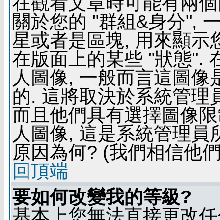
在觀看文章時可能有兩個
關於您的 "群組&身分",
星或者是區塊, 用來顯示
在版面上的某些 "狀態".
人圖像, 一般而言這圖
的. 這將取決於系統管理
而且他們具有選擇圖像限
人圖像, 這是系統管理員
原因為何? (我們相信他們
回頂端
要如何改變我的等級?
基本上您無法直接更改任