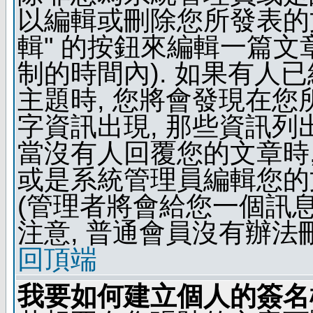
以編輯或刪除您所發表的文
輯" 的按鈕來編輯一篇文
制的時間內). 如果有人
主題時, 您將會發現在
字資訊出現, 那些資訊列
當沒有人回覆您的文章時,
或是系統管理員編輯您的
(管理者將會給您一個訊息
注意, 普通會員沒有辦法
回頂端
我要如何建立個人的簽名