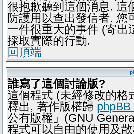
很抱歉聽到這個消息. 
防護用以查出發信者. 您
一件很重大的事件 (寄出
採取實際的行動.
回頂端
p
誰寫了這個討論版?
這個程式 (未經修改的格式) 
釋出, 著作版權歸
phpBB
公有版權」(GNU General 
程式可以自由的使用及散