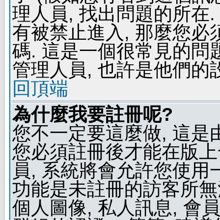
理人員, 找出問題的所在.
有被禁止進入, 那麼您
碼. 這是一個很常見的問題
管理人員, 也許是他們的
回頂端
為什麼我要註冊呢?
您不一定要這麼做, 這是
您必須註冊後才能在版上
員, 系統將會允許您使用
功能是未註冊的訪客所無法
個人圖像, 私人訊息, 會