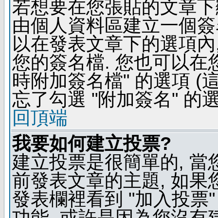
若想要在您張貼的文章下
由個人資料區建立一個簽名
以在發表文章下的選項內,
您的簽名檔. 您也可以在
時附加簽名檔" 的選項 
忘了勾選 "附加簽名" 的
回頂端
我要如何建立投票?
建立投票是很簡單的, 當
前發表文章的主題, 如果
發表欄裡看到 "加入投票"
功能, 或許是因為您沒有