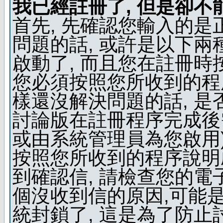
我已經註冊了, 但是卻不
首先, 先確認您輸入的是
問題的話, 或許是以下兩種
啟動了, 而且您在註冊時
您必須按照您所收到的程
樣還沒解決問題的話, 是
討論版在註冊程序完成後
或由系統管理員為您啟用)
按照您所收到的程序說明
到確認信, 請檢查您的電
個沒收到信的原因,可能
統封鎖了, 這是為了防止