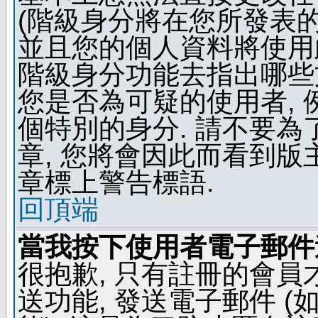
(階級身分將在您所發表
並且您的個人資料將使用此
階級身分功能去指出哪些
您是否為可疑的使用者, 
個特別的身分. 請不要
章, 您將會因此而看到
章標上警告標語.
回頂端
當我按下使用者電子郵件連
很抱歉, 只有註冊的會
送功能, 發送電子郵件 