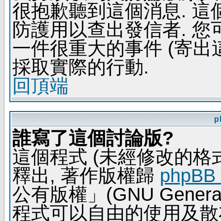
很抱歉聽到這個消息. 
防護用以查出發信者. 您
一件很重大的事件 (寄出
採取實際的行動.
回頂端
p
誰寫了這個討論版?
這個程式 (未經修改的格式) 
釋出, 著作版權歸
phpBB
公有版權」(GNU General 
程式可以自由的使用及散