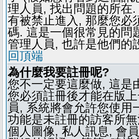
理人員, 找出問題的所在.
有被禁止進入, 那麼您
碼. 這是一個很常見的問題
管理人員, 也許是他們的
回頂端
為什麼我要註冊呢?
您不一定要這麼做, 這是
您必須註冊後才能在版上
員, 系統將會允許您使用
功能是未註冊的訪客所無法
個人圖像, 私人訊息, 會