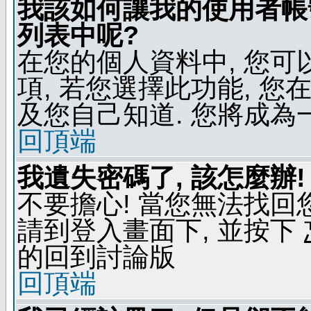
我該如何讓我的使用者帳
列表中呢?
在您的個人資料中, 您
項, 若您選擇此功能, 
及您自己知道. 您將成為
回頂端
我遺失密碼了, 該怎麼辦!
不要擔心! 當您無法找回
請到登入畫面下, 並按下
的回到討論版
回頂端