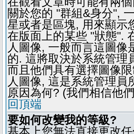
在觀看文章時可能有兩個
關於您的 "群組&身分",
星或者是區塊, 用來顯示
在版面上的某些 "狀態".
人圖像, 一般而言這圖
的. 這將取決於系統管理
而且他們具有選擇圖像限
人圖像, 這是系統管理員
原因為何? (我們相信他們
回頂端
要如何改變我的等級?
基本上您無法直接更改任