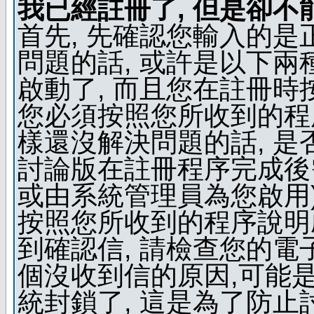
我已經註冊了, 但是卻不
首先, 先確認您輸入的是
問題的話, 或許是以下兩種
啟動了, 而且您在註冊時
您必須按照您所收到的程
樣還沒解決問題的話, 是
討論版在註冊程序完成後
或由系統管理員為您啟用)
按照您所收到的程序說明
到確認信, 請檢查您的電
個沒收到信的原因,可能
統封鎖了, 這是為了防止