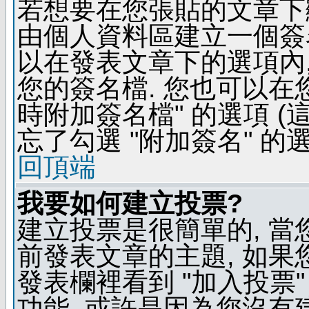
若想要在您張貼的文章下
由個人資料區建立一個簽名
以在發表文章下的選項內,
您的簽名檔. 您也可以在
時附加簽名檔" 的選項 
忘了勾選 "附加簽名" 的
回頂端
我要如何建立投票?
建立投票是很簡單的, 當
前發表文章的主題, 如果
發表欄裡看到 "加入投票"
功能, 或許是因為您沒有