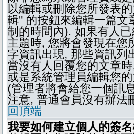
以編輯或刪除您所發表的文
輯" 的按鈕來編輯一篇文
制的時間內). 如果有人
主題時, 您將會發現在
字資訊出現, 那些資訊列
當沒有人回覆您的文章時,
或是系統管理員編輯您的
(管理者將會給您一個訊息
注意, 普通會員沒有辦法
回頂端
我要如何建立個人的簽名