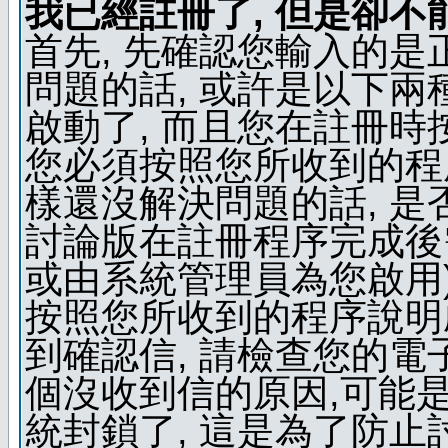
我已經註冊了, 但是卻不
首先, 先確認您輸入的是
問題的話, 或許是以下兩種
啟動了, 而且您在註冊時
您必須按照您所收到的程
樣還沒解決問題的話, 是
討論版在註冊程序完成後
或由系統管理員為您啟用)
按照您所收到的程序說明
到確認信, 請檢查您的電
個沒收到信的原因,可能
統封鎖了, 這是為了防止