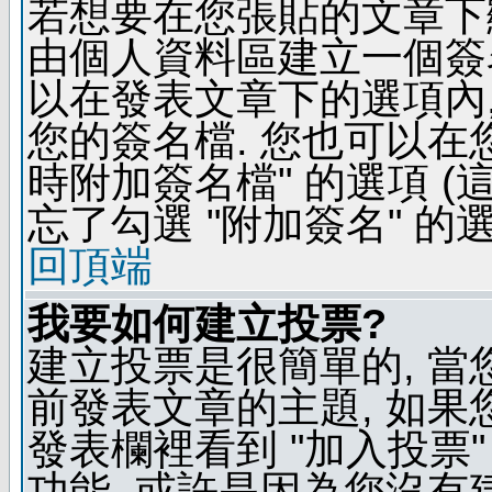
若想要在您張貼的文章下
由個人資料區建立一個簽名
以在發表文章下的選項內,
您的簽名檔. 您也可以在
時附加簽名檔" 的選項 
忘了勾選 "附加簽名" 的
回頂端
我要如何建立投票?
建立投票是很簡單的, 當
前發表文章的主題, 如果
發表欄裡看到 "加入投票"
功能, 或許是因為您沒有