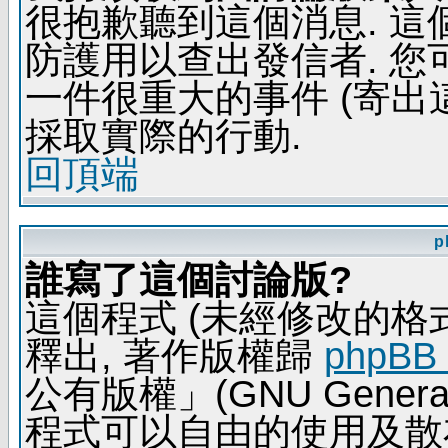
很抱歉聽到這個消息. 
防護用以查出發信者. 您
一件很重大的事件 (寄出
採取實際的行動.
回頂端
p
誰寫了這個討論版?
這個程式 (未經修改的格式) 
釋出, 著作版權歸
phpBB
公有版權」(GNU General 
程式可以自由的使用及散