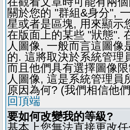
在觀看文章時可能有兩個
關於您的 "群組&身分",
星或者是區塊, 用來顯示
在版面上的某些 "狀態".
人圖像, 一般而言這圖
的. 這將取決於系統管理
而且他們具有選擇圖像限
人圖像, 這是系統管理員
原因為何? (我們相信他們
回頂端
要如何改變我的等級?
基本上您無法直接更改任