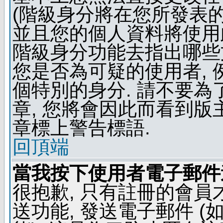
(階級身分將在您所發表
並且您的個人資料將使用此
階級身分功能去指出哪些
您是否為可疑的使用者, 
個特別的身分. 請不要
章, 您將會因此而看到
章標上警告標語.
回頂端
當我按下使用者電子郵件連
很抱歉, 只有註冊的會
送功能, 發送電子郵件 