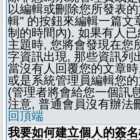
以編輯或刪除您所發表的文
輯" 的按鈕來編輯一篇文
制的時間內). 如果有人
主題時, 您將會發現在
字資訊出現, 那些資訊列
當沒有人回覆您的文章時,
或是系統管理員編輯您的
(管理者將會給您一個訊息
注意, 普通會員沒有辦法
回頂端
我要如何建立個人的簽名