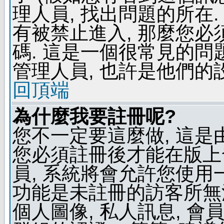
理人員, 找出問題的所在.
有被禁止進入, 那麼您
碼. 這是一個很常見的問題
管理人員, 也許是他們的
回頂端
為什麼我要註冊呢?
您不一定要這麼做, 這是
您必須註冊後才能在版上
員, 系統將會允許您使用
功能是未註冊的訪客所無法
個人圖像, 私人訊息, 會