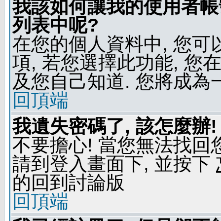
我該如何讓我的使用者帳
列表中呢?
在您的個人資料中, 您
項, 若您選擇此功能, 
及您自己知道. 您將成為
回頂端
我遺失密碼了, 該怎麼辦!
不要擔心! 當您無法找回
請到登入畫面下, 並按下
的回到討論版
回頂端