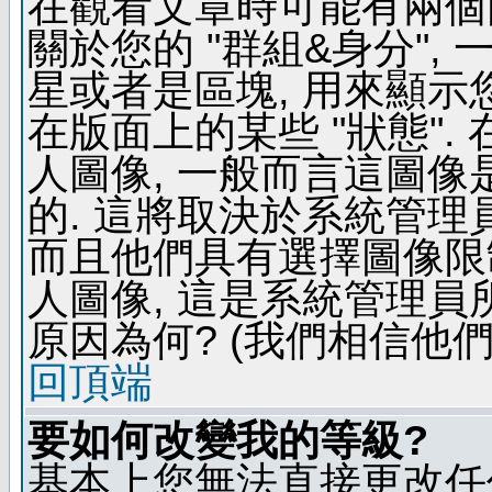
在觀看文章時可能有兩個
關於您的 "群組&身分",
星或者是區塊, 用來顯示
在版面上的某些 "狀態".
人圖像, 一般而言這圖
的. 這將取決於系統管理
而且他們具有選擇圖像限
人圖像, 這是系統管理員
原因為何? (我們相信他們
回頂端
要如何改變我的等級?
基本上您無法直接更改任