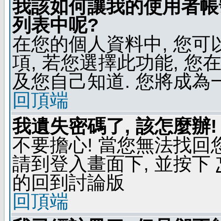
我該如何讓我的使用者帳
列表中呢?
在您的個人資料中, 您
項, 若您選擇此功能, 
及您自己知道. 您將成為
回頂端
我遺失密碼了, 該怎麼辦!
不要擔心! 當您無法找回
請到登入畫面下, 並按下
的回到討論版
回頂端