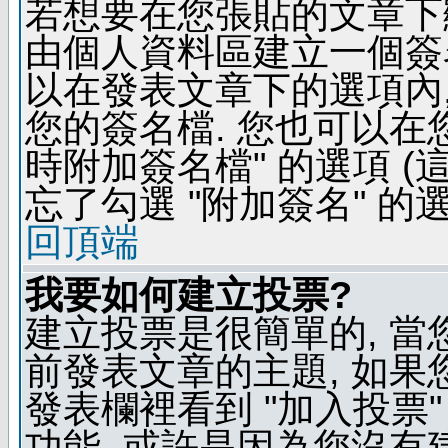
若想要在您張貼的文章下
由個人資料區建立一個簽名
以在發表文章下的選項內,
您的簽名檔. 您也可以在
時附加簽名檔" 的選項 
忘了勾選 "附加簽名" 的
回頂端
我要如何建立投票?
建立投票是很簡單的, 當
前發表文章的主題, 如果
發表欄裡看到 "加入投票"
功能, 或許是因為您沒有