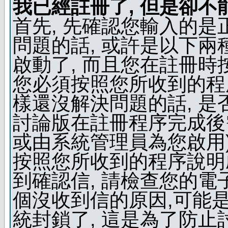
我已經註冊了, 但是卻不
首先, 先確認您輸入的是
問題的話, 或許是以下兩種
啟動了, 而且您在註冊時
您必須按照您所收到的程
樣還沒解決問題的話, 是
討論版在註冊程序完成後
或由系統管理員為您啟用)
按照您所收到的程序說明
到確認信, 請檢查您的電
個沒收到信的原因,可能
統封鎖了, 這是為了防止