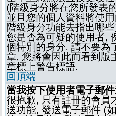
(階級身分將在您所發表
並且您的個人資料將使用此
階級身分功能去指出哪些
您是否為可疑的使用者, 
個特別的身分. 請不要
章, 您將會因此而看到
章標上警告標語.
回頂端
當我按下使用者電子郵件連
很抱歉, 只有註冊的會
送功能, 發送電子郵件 