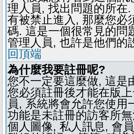
理人員, 找出問題的所在.
有被禁止進入, 那麼您
碼. 這是一個很常見的問題
管理人員, 也許是他們的
回頂端
為什麼我要註冊呢?
您不一定要這麼做, 這是
您必須註冊後才能在版上
員, 系統將會允許您使用
功能是未註冊的訪客所無法
個人圖像, 私人訊息, 會