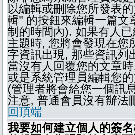
以編輯或刪除您所發表的文
輯" 的按鈕來編輯一篇文
制的時間內). 如果有人
主題時, 您將會發現在
字資訊出現, 那些資訊列
當沒有人回覆您的文章時,
或是系統管理員編輯您的
(管理者將會給您一個訊息
注意, 普通會員沒有辦法
回頂端
我要如何建立個人的簽名