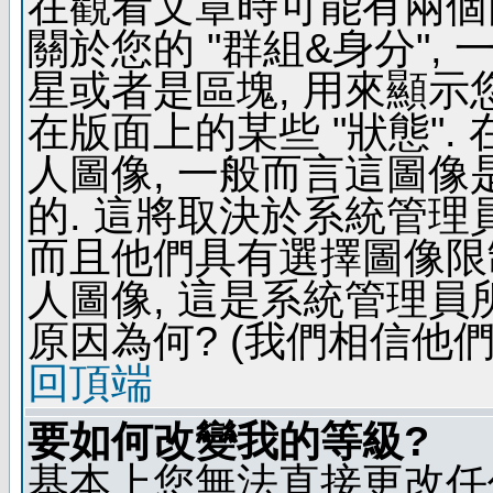
在觀看文章時可能有兩個
關於您的 "群組&身分",
星或者是區塊, 用來顯示
在版面上的某些 "狀態".
人圖像, 一般而言這圖
的. 這將取決於系統管理
而且他們具有選擇圖像限
人圖像, 這是系統管理員
原因為何? (我們相信他們
回頂端
要如何改變我的等級?
基本上您無法直接更改任