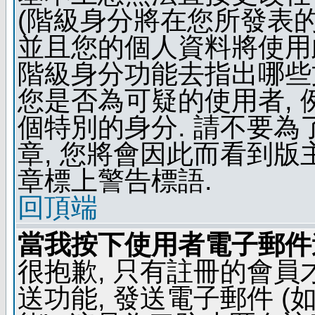
(階級身分將在您所發表
並且您的個人資料將使用此
階級身分功能去指出哪些
您是否為可疑的使用者, 
個特別的身分. 請不要
章, 您將會因此而看到
章標上警告標語.
回頂端
當我按下使用者電子郵件連
很抱歉, 只有註冊的會
送功能, 發送電子郵件 