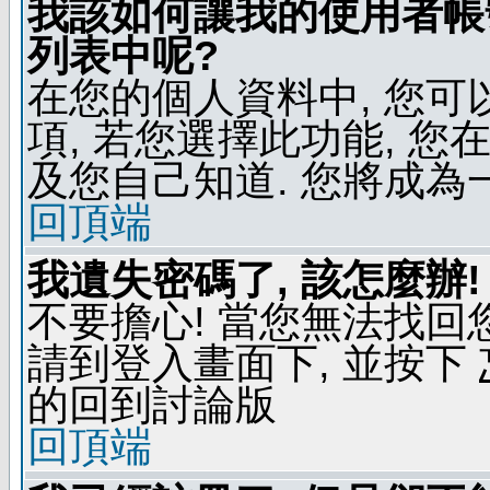
我該如何讓我的使用者帳
列表中呢?
在您的個人資料中, 您
項, 若您選擇此功能, 
及您自己知道. 您將成為
回頂端
我遺失密碼了, 該怎麼辦!
不要擔心! 當您無法找回
請到登入畫面下, 並按下
的回到討論版
回頂端