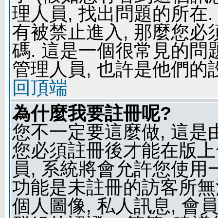
理人員, 找出問題的所在.
有被禁止進入, 那麼您
碼. 這是一個很常見的問題
管理人員, 也許是他們的
回頂端
為什麼我要註冊呢?
您不一定要這麼做, 這是
您必須註冊後才能在版上
員, 系統將會允許您使用
功能是未註冊的訪客所無法
個人圖像, 私人訊息, 會