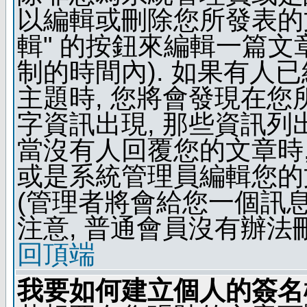
以編輯或刪除您所發表的文
輯" 的按鈕來編輯一篇文
制的時間內). 如果有人
主題時, 您將會發現在
字資訊出現, 那些資訊列
當沒有人回覆您的文章時,
或是系統管理員編輯您的
(管理者將會給您一個訊息
注意, 普通會員沒有辦法
回頂端
我要如何建立個人的簽名