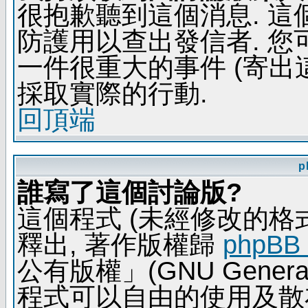
很抱歉聽到這個消息. 
防護用以查出發信者. 您
一件很重大的事件 (寄出
採取實際的行動.
回頂端
p
誰寫了這個討論版?
這個程式 (未經修改的格式) 
釋出, 著作版權歸
phpBB
公有版權」(GNU General 
程式可以自由的使用及散