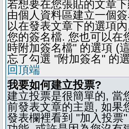
若想要在您張貼的文章下
由個人資料區建立一個簽名
以在發表文章下的選項內,
您的簽名檔. 您也可以在
時附加簽名檔" 的選項 
忘了勾選 "附加簽名" 的
回頂端
我要如何建立投票?
建立投票是很簡單的, 當
前發表文章的主題, 如果
發表欄裡看到 "加入投票"
功能, 或許是因為您沒有