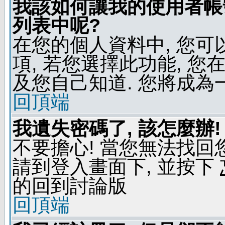
我該如何讓我的使用者帳
列表中呢?
在您的個人資料中, 您
項, 若您選擇此功能, 
及您自己知道. 您將成為
回頂端
我遺失密碼了, 該怎麼辦!
不要擔心! 當您無法找回
請到登入畫面下, 並按下
的回到討論版
回頂端