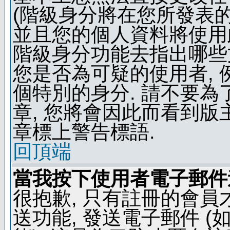
(階級身分將在您所發表
並且您的個人資料將使用此
階級身分功能去指出哪些
您是否為可疑的使用者, 
個特別的身分. 請不要
章, 您將會因此而看到
章標上警告標語.
回頂端
當我按下使用者電子郵件連
很抱歉, 只有註冊的會
送功能, 發送電子郵件 