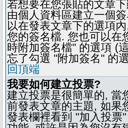
若想要在您張貼的文章下
由個人資料區建立一個簽名
以在發表文章下的選項內,
您的簽名檔. 您也可以在
時附加簽名檔" 的選項 
忘了勾選 "附加簽名" 的
回頂端
我要如何建立投票?
建立投票是很簡單的, 當
前發表文章的主題, 如果
發表欄裡看到 "加入投票"
功能, 或許是因為您沒有