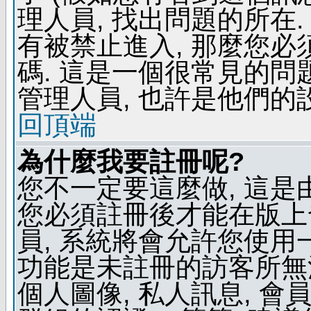
理人員, 找出問題的所在.
有被禁止進入, 那麼您
碼. 這是一個很常見的問題
管理人員, 也許是他們的
回頂端
為什麼我要註冊呢?
您不一定要這麼做, 這是
您必須註冊後才能在版上
員, 系統將會允許您使用
功能是未註冊的訪客所無法
個人圖像, 私人訊息, 會