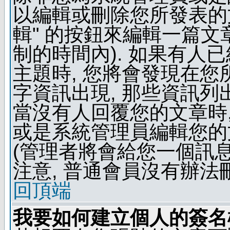
以編輯或刪除您所發表的文
輯" 的按鈕來編輯一篇文
制的時間內). 如果有人
主題時, 您將會發現在
字資訊出現, 那些資訊列
當沒有人回覆您的文章時,
或是系統管理員編輯您的
(管理者將會給您一個訊息
注意, 普通會員沒有辦法
回頂端
我要如何建立個人的簽名