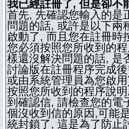
我已經註冊了, 但是卻不
首先, 先確認您輸入的是
問題的話, 或許是以下兩種
啟動了, 而且您在註冊時
您必須按照您所收到的程
樣還沒解決問題的話, 是
討論版在註冊程序完成後
或由系統管理員為您啟用)
按照您所收到的程序說明
到確認信, 請檢查您的電
個沒收到信的原因,可能
統封鎖了, 這是為了防止