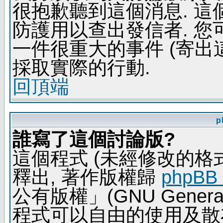
很抱歉聽到這個消息. 
防護用以查出發信者. 您
一件很重大的事件 (寄出
採取實際的行動.
回頂端
p
誰寫了這個討論版?
這個程式 (未經修改的格式) 
釋出, 著作版權歸
phpBB
公有版權」(GNU General 
程式可以自由的使用及散