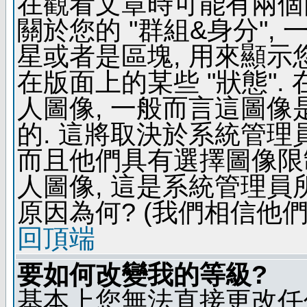
在觀看文章時可能有兩個
關於您的 "群組&身分",
星或者是區塊, 用來顯示
在版面上的某些 "狀態".
人圖像, 一般而言這圖
的. 這將取決於系統管理
而且他們具有選擇圖像限
人圖像, 這是系統管理員
原因為何? (我們相信他們
回頂端
要如何改變我的等級?
基本上您無法直接更改任