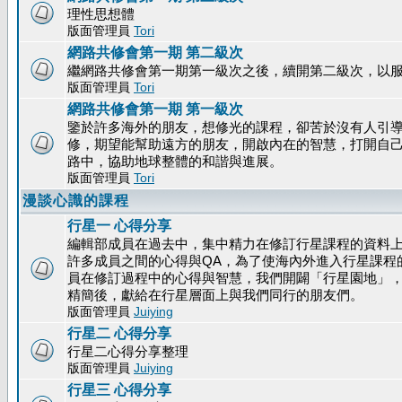
理性思想體
版面管理員
Tori
網路共修會第一期 第二級次
繼網路共修會第一期第一級次之後，續開第二級次，以
版面管理員
Tori
網路共修會第一期 第一級次
鑒於許多海外的朋友，想修光的課程，卻苦於沒有人引
修，期望能幫助遠方的朋友，開啟內在的智慧，打開自
路中，協助地球整體的和諧與進展。
版面管理員
Tori
漫談心識的課程
行星一 心得分享
編輯部成員在過去中，集中精力在修訂行星課程的資料
許多成員之間的心得與QA，為了使海內外進入行星課程
員在修訂過程中的心得與智慧，我們開闢「行星園地」
精簡後，獻給在行星層面上與我們同行的朋友們。
版面管理員
Juiying
行星二 心得分享
行星二心得分享整理
版面管理員
Juiying
行星三 心得分享